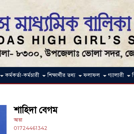
কর্মকর্তা-কর্মচারী
শিক্ষার্থীর তথ্য
ফলাফল
গ্যালারী
শাহিদা বেগম
আয়া
01724461342