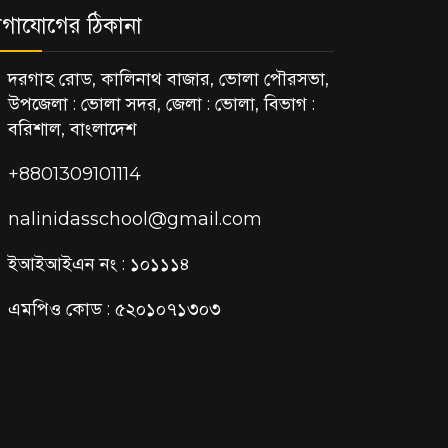
গাযোগের ঠিকানা
দরগাহ রোড, কালিনাথ বাজার, ভোলা পৌরসভা,
উপজেলা : ভোলা সদর, জেলা : ভোলা, বিভাগ :
বরিশাল, বাংলাদেশ
+8801309101114
nalinidasschool@gmail.com
ইআইআইএন নং : ১০১১১৪
এমপিও কোড : ৫২০১০৭১৩০৩